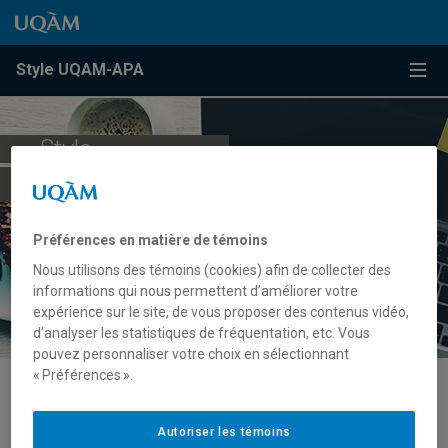
Passer au contenu
Accéder au menu principal
Accéder à la recherche
Passer au contenu
Accéder au menu principal
Menu
Style UQAM-APA
Style
UQAM - APA
Préférences en matière de témoins
Nous utilisons des témoins (cookies) afin de collecter des
informations qui nous permettent d’améliorer votre
expérience sur le site, de vous proposer des contenus vidéo,
d’analyser les statistiques de fréquentation, etc. Vous
pouvez personnaliser votre choix en sélectionnant
« Préférences ».
Mention du droit d’auteur
Autoriser les témoins