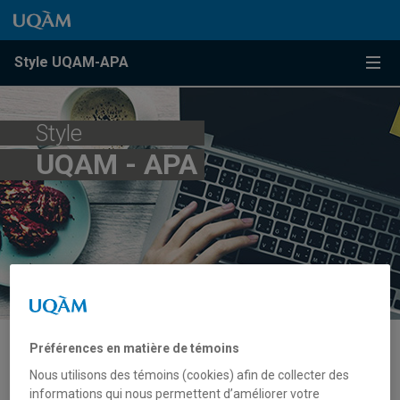
Passer au contenu
Accéder au menu principal
Accéder à la recherche
Passer au contenu
Accéder au menu principal
Menu
Style UQAM-APA
Style
UQAM - APA
Préférences en matière de témoins
Conditions d’utilisation
Nous utilisons des témoins (cookies) afin de collecter des
informations qui nous permettent d’améliorer votre