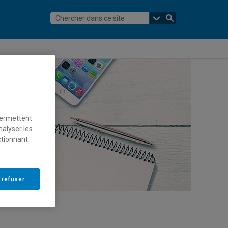
permettent
nalyser les
ctionnant
 refuser