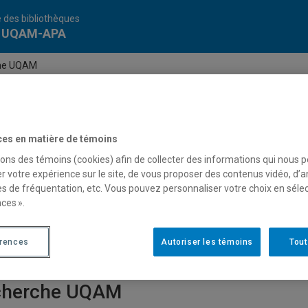
 des bibliothèques
e UQAM-APA
he UQAM
le
QAM - APA
ces en matière de témoins
sons des témoins (cookies) afin de collecter des informations qui nous 
r votre expérience sur le site, de vous proposer des contenus vidéo, d’a
es de fréquentation, etc. Vous pouvez personnaliser votre choix en séle
ces ».
érences
Autoriser les témoins
Tout
cherche UQAM