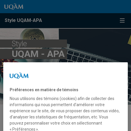
Passer au contenu
Accéder au menu principal
Accéder à la recherche
Passer au contenu
Accéder au menu principal
Menu
Style UQAM-APA
Style
UQAM - APA
Préférences en matière de témoins
Nous utilisons des témoins (cookies) afin de collecter des
informations qui nous permettent d’améliorer votre
expérience sur le site, de vous proposer des contenus vidéo,
d’analyser les statistiques de fréquentation, etc. Vous
Règles par type de ressource
pouvez personnaliser votre choix en sélectionnant
« Préférences ».
Document audiovisuel (film, vidéo, jeu vidéo)