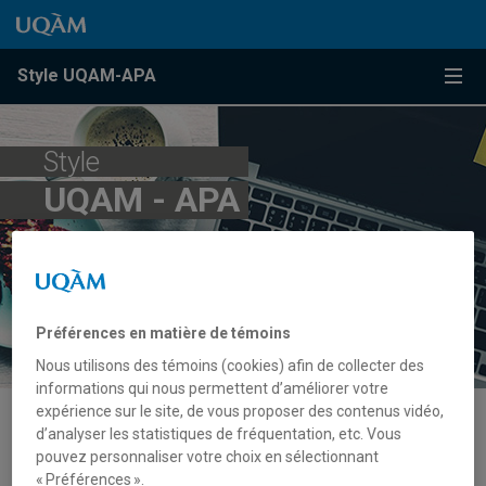
Passer au contenu
Accéder au menu principal
Accéder à la recherche
Passer au contenu
Accéder au menu principal
Menu
Style UQAM-APA
Style
UQAM - APA
Préférences en matière de témoins
Nous utilisons des témoins (cookies) afin de collecter des
informations qui nous permettent d’améliorer votre
expérience sur le site, de vous proposer des contenus vidéo,
d’analyser les statistiques de fréquentation, etc. Vous
Règles par type de ressource
pouvez personnaliser votre choix en sélectionnant
« Préférences ».
Document audio (album, pièce musicale, chanson, entrevue