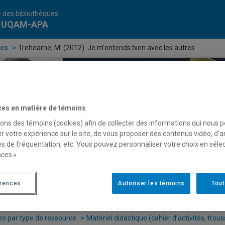
 des bibliothèques
e UQAM-APA
ces
Trehearne, M. (2012). Je m’entends bien avec les autres
le
QAM - APA
ces en matière de témoins
sons des témoins (cookies) afin de collecter des informations qui nous 
r votre expérience sur le site, de vous proposer des contenus vidéo, d’a
es de fréquentation, etc. Vous pouvez personnaliser votre choix en séle
ces ».
érences
Autoriser les témoins
Tout
es par type de ressource
Matériel didactique (cahier d’activités, trous