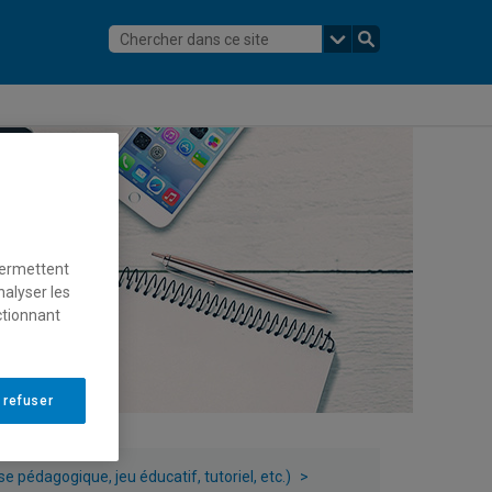
permettent
nalyser les
ctionnant
 refuser
se pédagogique, jeu éducatif, tutoriel, etc.)