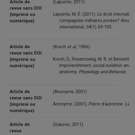
Article de
(Lapointe, 2011)
revue sans DOI
Lapointe, M.-È. (2011). Le droit internatio
(imprimé ou
compagnies militaires privées?
Revue 
numérique)
international
,
24
(1), 69-105.
Article de
(Krech
et al
., 1966)
revue sans DOI
Krech, D., Rosenzweig, M. R. et Bennett, E.
(imprimé ou
impoverishment, social isolation and 
numérique)
anatomy.
Physiology and Behavior
,
1
(2
Article de
(Anonyme, 2001)
revue sans DOI
Anonyme. (2001). Pierre d’automne.
Liber
(imprimé ou
numérique)
Article de
(Vukovic, 2011)
revue