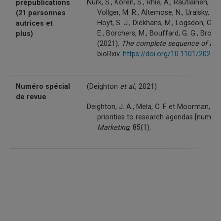
Nurk, S., Koren, S., Rhie, A., Rautiainen, M.
prépublications
Vollger, M. R., Altemose, N., Uralsky, L
(21 personnes
Hoyt, S. J., Diekhans, M., Logsdon, G. A
autrices et
E., Borchers, M., Bouffard, G. G., Brooks,
plus)
(2021).
The complete sequence of a
bioRxiv.
https://doi.org/10.1101/2021.
Numéro spécial
(Deighton
et al
., 2021)
de revue
Deighton, J. A., Mela, C. F. et Moorman, C. 
priorities to research agendas [numéro
Marketing
, 85(1).