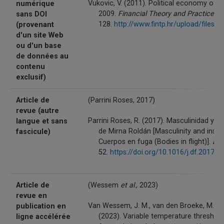
Vukovic, V. (2011). Political economy of th
numérique
2009.
Financial Theory and Practice
,
3
sans DOI
128.
http://www.fintp.hr/upload/files/
(provenant
d'un site Web
ou d'un base
de données au
contenu
exclusif)
Article de
(Parrini Roses, 2017)
revue (autre
Parrini Roses, R. (2017). Masculinidad y 
langue et sans
de Mirna Roldán [Masculinity and instal
fascicule)
Cuerpos en fuga (Bodies in flight)].
Deb
52.
https://doi.org/10.1016/j.df.2017.0
Article de
(Wessem
et al
., 2023)
revue en
Van Wessem, J. M., van den Broeke, M. R., 
publication en
(2023). Variable temperature threshol
ligne accélérée