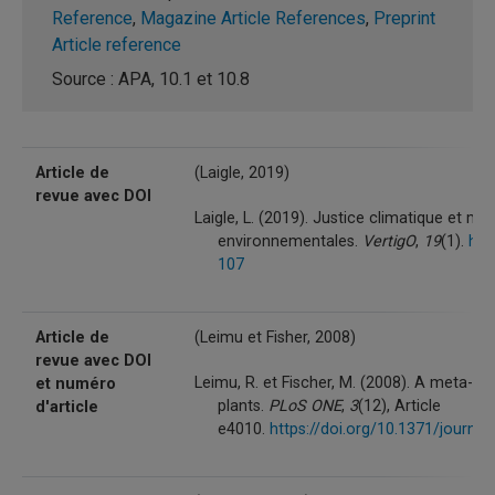
Reference
,
Magazine Article References
,
Preprint
Article reference
Source : APA, 10.1 et 10.8
Article de
(Laigle, 2019)
revue avec DOI
Laigle, L. (2019). Justice climatique et mob
environnementales.
VertigO
,
19
(1).
htt
107
Article de
(Leimu et Fisher, 2008)
revue avec DOI
Leimu, R. et Fischer, M. (2008). A meta-ana
et numéro
plants.
PLoS ONE
,
3
(12), Article
d'article
e4010.
https://doi.org/10.1371/journa