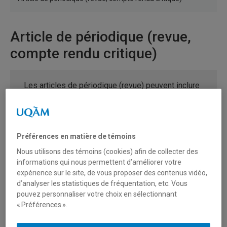
Article de périodique (revue,
compte rendu critique)
Les articles de périodique (revue) peuvent inclure
des articles de revues scientifiques,
professionnelles ou grand public.
Pour un article de revue
Préférences en matière de témoins
Personne autrice. (Année). Titre de l'article.
Nous utilisons des témoins (cookies) afin de collecter des
Titre du périodique
,
Volume
(Numéro), Pages ou
informations qui nous permettent d’améliorer votre
Numéro d'article. DOI ou URL
expérience sur le site, de vous proposer des contenus vidéo,
d’analyser les statistiques de fréquentation, etc. Vous
Pour un numéro spécial ou une section spéciale
pouvez personnaliser votre choix en sélectionnant
de revue
« Préférences ».
Personne autrice. (Année). Titre de l'article.