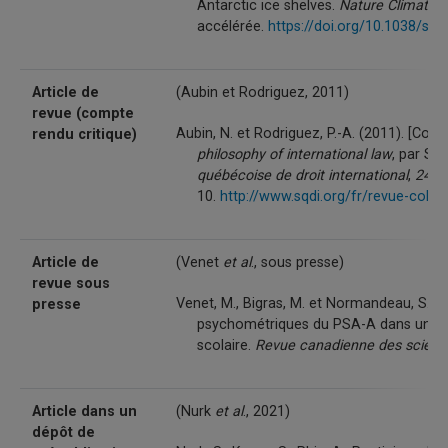
Antarctic ice shelves.
Nature Climate 
accélérée.
https://doi.org/10.1038/s4
Article de
(Aubin et Rodriguez, 2011)
revue (compte
Aubin, N. et Rodriguez, P.-A. (2011). [Com
rendu critique)
philosophy of international law
, par S. 
québécoise de droit international
,
24
(1)
10.
http://www.sqdi.org/fr/revue-colle
Article de
(Venet
et al
., sous presse)
revue sous
Venet, M., Bigras, M. et Normandeau, S. (s
presse
psychométriques du PSA-A dans un con
scolaire.
Revue canadienne des scien
Article dans un
(Nurk
et al
., 2021)
dépôt de