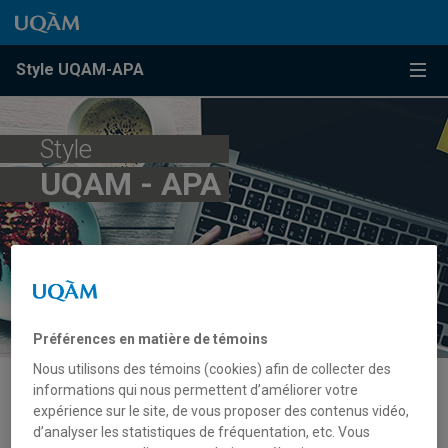
Passer au contenu
Accéder au menu principal
Accéder à la recherche
Passer au contenu
Accéder au menu principal
Menu
Style UQAM-APA
Style
UQAM - APA
Préférences en matière de témoins
Nous utilisons des témoins (cookies) afin de collecter des
informations qui nous permettent d’améliorer votre
expérience sur le site, de vous proposer des contenus vidéo,
Règles par type de ressource
d’analyser les statistiques de fréquentation, etc. Vous
Logiciel, application et intelligence artificielle générative