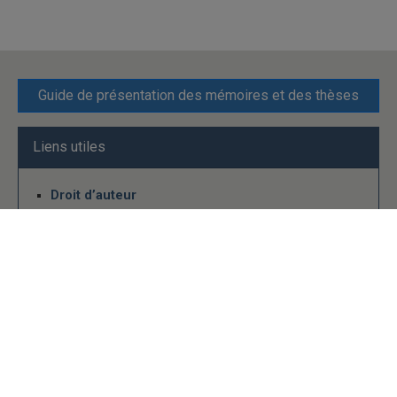
Guide de présentation des mémoires et des thèses
Liens utiles
Droit d’auteur
Infosphère
Guide sur les logiciels de gestion bibliographique
Polyèdre
Conditions d’utilisation
en Creative commons