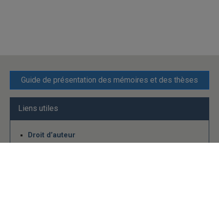
Guide de présentation des mémoires et des thèses
Liens utiles
Droit d’auteur
Infosphère
Guide sur les logiciels de gestion bibliographique
Polyèdre