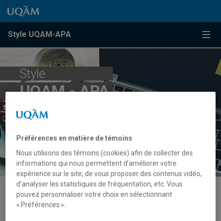
Passer au contenu
Accéder au menu principal
Accéder à la recherche
Passer au contenu
Accéder au menu principal
Menu
Style UQAM-APA
Style
UQAM - APA
Préférences en matière de témoins
Nous utilisons des témoins (cookies) afin de collecter des
informations qui nous permettent d’améliorer votre
expérience sur le site, de vous proposer des contenus vidéo,
d’analyser les statistiques de fréquentation, etc. Vous
pouvez personnaliser votre choix en sélectionnant
Accord de libre-échange nord-
« Préférences ».
américain entre le